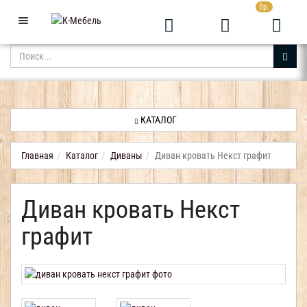
0р.
+7 (343) 361-05-24
Звоните с 9:00 до 23:00
КАТАЛОГ
АКЦИИ
НОВИНКИ
КАТАЛОГ
ДОСТАВКА
И
Главная
Каталог
Диваны
Диван кровать Некст графит
ОПЛАТА
Диван кровать Некст
КОНТАКТЫ
графит
ОТЗЫВЫ
КАБИНЕТ