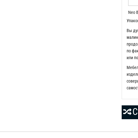
Neo B
Упако
Вы ду
малин
продо
по фа
или по
Мебел
издели
соверш
самос
С