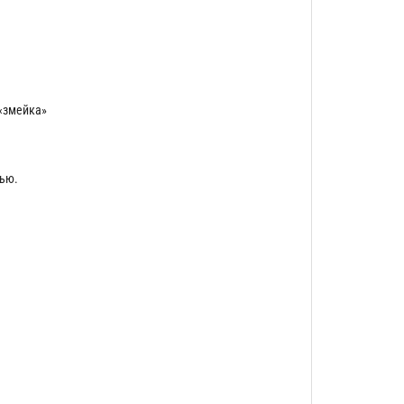
«змейка»
нью.