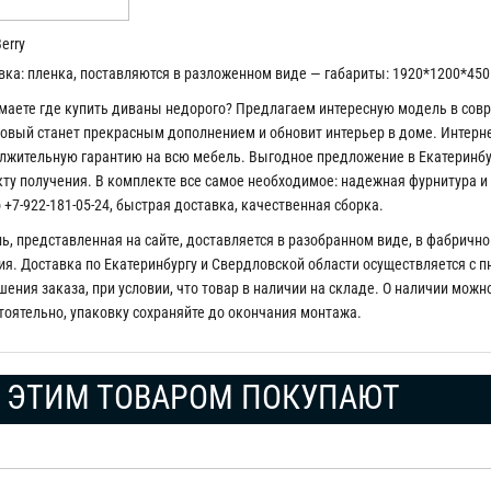
erry
вка: пленка, поставляются в разложенном виде — габариты: 1920*1200*450
маете где купить диваны недорого? Предлагаем интересную модель в совр
овый станет прекрасным дополнением и обновит интерьер в доме. Интерне
лжительную гарантию на всю мебель. Выгодное предложение в Екатеринбу
кту получения. В комплекте все самое необходимое: надежная фурнитура и
 +7-922-181-05-24, быстрая доставка, качественная сборка.
ь, представленная на сайте, доставляется в разобранном виде, в фабрично
я. Доставка по Екатеринбургу и Свердловской области осуществляется с пн 
ения заказа, при условии, что товар в наличии на складе. О наличии можн
тоятельно, упаковку сохраняйте до окончания монтажа.
 ЭТИМ ТОВАРОМ ПОКУПАЮТ