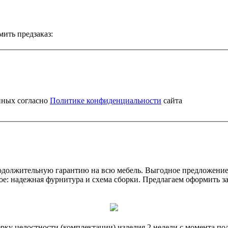
мить предзаказ:
нных согласно
Политике конфиденциальности
сайта
одолжительную гарантию на всю мебель. Выгодное предложение 
е: надежная фурнитура и схема сборки. Предлагаем оформить зак
ерку целостности (комплектации) изделия 2 недели с момента по