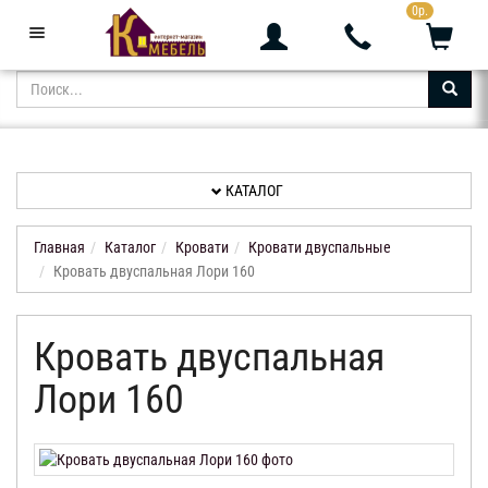
0р.
+7 (343) 361-05-24
Звоните с 9:00 до 23:00
КАТАЛОГ
АКЦИИ
НОВИНКИ
КАТАЛОГ
ДОСТАВКА
И
Главная
Каталог
Кровати
Кровати двуспальные
ОПЛАТА
Кровать двуспальная Лори 160
КОНТАКТЫ
Кровать двуспальная
ОТЗЫВЫ
Лори 160
КАБИНЕТ