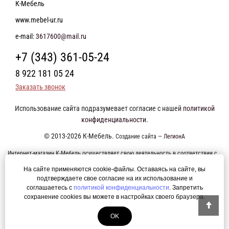
К-Мебель
www.mebel-ur.ru
e-mail:
3617600@mail.ru
+7 (343) 361-05-24
8 922 181 05 24
Заказать звонок
Использование сайта подразумевает согласие с нашей
политикой
конфиденциальности
.
© 2013-2026 К-Мебель.
Создание сайта —
ЛегионА
Интернет-магазин К-Мебель осуществляет свою деятельность в соответствии с
требованиями Федерального закона от 27 июля 2006 года №152-ФЗ "О
На сайте применяются cookie-файлы. Оставаясь на сайте, вы
персональных данных". Оформление заказа возможно только при наличии
подтверждаете свое согласие на их использование и
соглашаетесь с
политикой конфиденциальности
. Запретить
согласия на обработку Ваших персональных данных. Мы так же осуществляем
сохранение cookies вы можете в настройках своего браузера.
сбор персональных данных с использованием интернет-сервиса Яндекс.
Метрика. Это позволяет нам анализировать взаимодействие посетителей с
OK
сайтом и делать его лучше. Продолжая пользоваться сайтом, вы соглашаетесь с