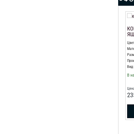
КО
ЯЩ
Цвет
Мат
Разм
Прои
Вид:
В н
Цена
23