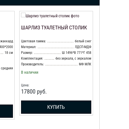
ШАРЛИЗ ТУАЛЕТНЫЙ СТОЛИК
КРОВАТЬ ША
жаккард
Цветовая гамма:
белый снег
Цветовая гамма:
400*2000
Материал:
ЛДСП-МДФ
Материал:
18 см
Размер:
Ш 1496*В 771*Г 458
Габаритный
размер:
Комплектация:
без зеркала, с зеркалом
Спальное место:
Производитель:
МФ МЛК
средняя
Ящики:
В наличии
В наличии
Цена:
Цена:
17800
руб.
20900
руб.
КУПИТЬ
К