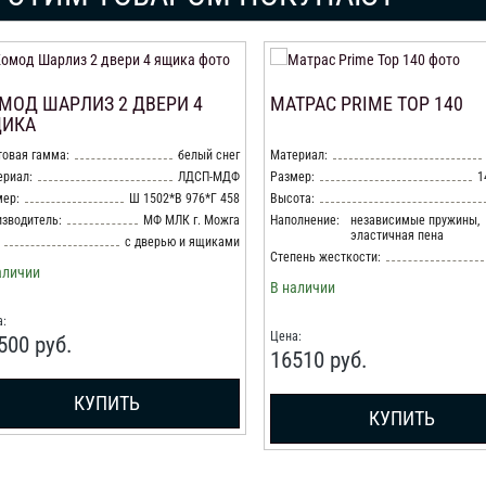
МОД ШАРЛИЗ 2 ДВЕРИ 4
МАТРАС PRIMЕ TOP 140
ИКА
овая гамма:
белый снег
Материал:
ериал:
ЛДСП-МДФ
Размер:
1
ер:
Ш 1502*В 976*Г 458
Высота:
зводитель:
МФ МЛК г. Можга
Наполнение:
независимые пружины,
эластичная пена
с дверью и ящиками
Степень жесткости:
аличии
В наличии
:
Цена:
500
руб.
16510
руб.
КУПИТЬ
КУПИТЬ