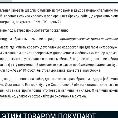
альная кровать Шарлиз с мягким изголовьем в двух размерах спального мес
й.
Головная спинка кровати в велюре, цвет бренди лайт. Декоративные о
атериала, покрытого ЛКМ (ПУ черный).
ание под матрас приобретается по желанию.
ендуем обратить внимание на раздел
ортопедические матрасы на незави
маете где купить кровати двуспальные недорого? Предлагаем интересную 
м изголовьем станет прекрасным дополнением и обновит интерьер в доме.
 продолжительную гарантию на всю мебель. Выгодное предложение в Екате
ой по факту получения. В комплекте все самое необходимое: надежная фур
или по +7-922-181-05-24, быстрая доставка, качественная сборка.
ь, представленная на сайте, доставляется в разобранном виде, в фабрично
я. Доставка по Екатеринбургу и Свердловской области осуществляется с пн 
ения заказа, при условии, что товар в наличии на складе. О наличии можн
тоятельно, упаковку сохраняйте до окончания монтажа.
 ЭТИМ ТОВАРОМ ПОКУПАЮТ