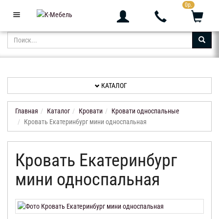
0р.
+7 (343) 361-05-24
Звоните с 9:00 до 23:00
КАТАЛОГ
АКЦИИ
НОВИНКИ
КАТАЛОГ
ДОСТАВКА
И
Главная
Каталог
Кровати
Кровати односпальные
ОПЛАТА
Кровать Екатеринбург мини односпальная
КОНТАКТЫ
Кровать Екатеринбург
ОТЗЫВЫ
мини односпальная
КАБИНЕТ