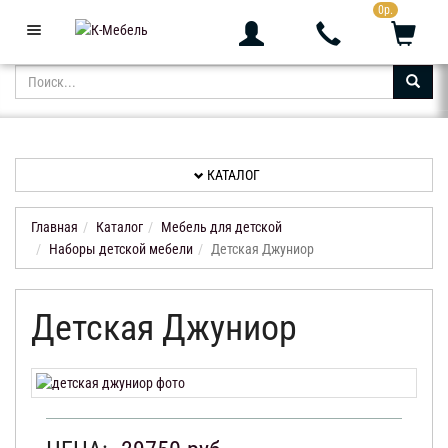
0р.
+7 (343) 361-05-24
Звоните с 9:00 до 23:00
КАТАЛОГ
АКЦИИ
НОВИНКИ
КАТАЛОГ
ДОСТАВКА
И
Главная
Каталог
Мебель для детской
ОПЛАТА
Наборы детской мебели
Детская Джуниор
КОНТАКТЫ
Детская Джуниор
ОТЗЫВЫ
КАБИНЕТ