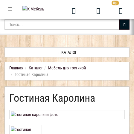
0р.
+7 (343) 361-05-24
Звоните с 9:00 до 23:00
КАТАЛОГ
АКЦИИ
НОВИНКИ
КАТАЛОГ
ДОСТАВКА
И
Главная
Каталог
Мебель для гостиной
ОПЛАТА
Гостиная Каролина
КОНТАКТЫ
Гостиная Каролина
ОТЗЫВЫ
КАБИНЕТ