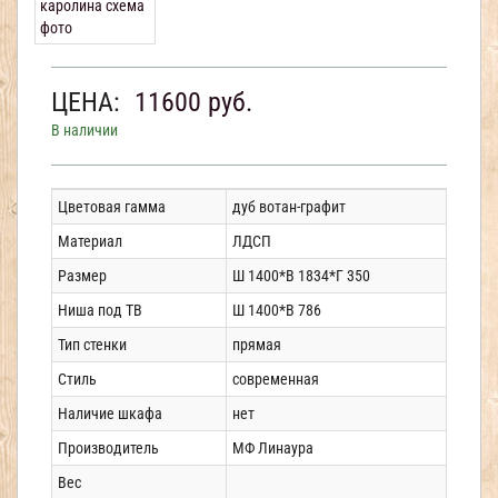
ЦЕНА:
11600
руб.
В наличии
Цветовая гамма
дуб вотан-графит
Материал
ЛДСП
Размер
Ш 1400*В 1834*Г 350
Ниша под ТВ
Ш 1400*В 786
Тип стенки
прямая
Стиль
современная
Наличие шкафа
нет
Производитель
МФ Линаура
Вес