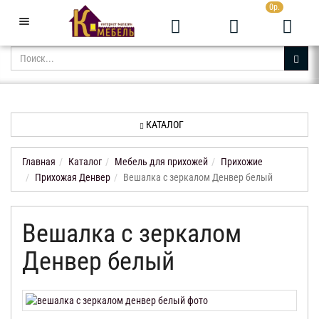
0р.
+7 (343) 361-05-24
Звоните с 9:00 до 23:00
КАТАЛОГ
АКЦИИ
НОВИНКИ
КАТАЛОГ
ДОСТАВКА
И
Главная
Каталог
Мебель для прихожей
Прихожие
ОПЛАТА
Прихожая Денвер
Вешалка с зеркалом Денвер белый
КОНТАКТЫ
Вешалка с зеркалом
ОТЗЫВЫ
Денвер белый
КАБИНЕТ