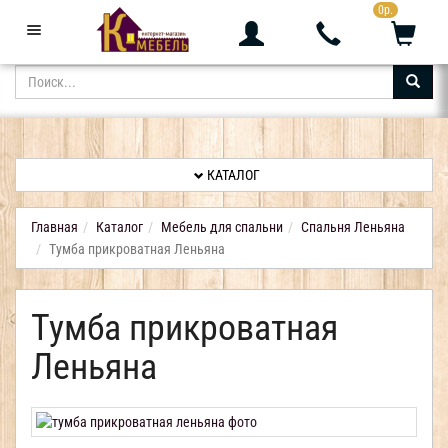
0р.
+7 (343) 361-05-24
Звоните с 9:00 до 23:00
КАТАЛОГ
АКЦИИ
НОВИНКИ
КАТАЛОГ
ДОСТАВКА
И
Главная
Каталог
Мебель для спальни
Спальня Леньяна
ОПЛАТА
Тумба прикроватная Леньяна
КОНТАКТЫ
Тумба прикроватная
ОТЗЫВЫ
Леньяна
КАБИНЕТ