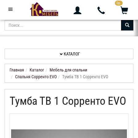
0р.
+7 (343) 361-05-24
Звоните с 9:00 до 23:00
КАТАЛОГ
АКЦИИ
НОВИНКИ
КАТАЛОГ
ДОСТАВКА
И
Главная
Каталог
Мебель для спальни
ОПЛАТА
Спальня Сорренто EVO
Тумба ТВ 1 Сорренто EVO
КОНТАКТЫ
Тумба ТВ 1 Сорренто EVO
ОТЗЫВЫ
КАБИНЕТ