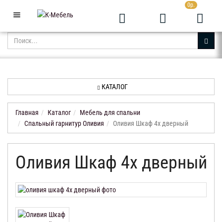
0р.
+7 (343) 361-05-24
Звоните с 9:00 до 23:00
КАТАЛОГ
АКЦИИ
НОВИНКИ
КАТАЛОГ
ДОСТАВКА
И
Главная
Каталог
Мебель для спальни
ОПЛАТА
Спальный гарнитур Оливия
Оливия Шкаф 4х дверный
КОНТАКТЫ
Оливия Шкаф 4х дверный
ОТЗЫВЫ
КАБИНЕТ