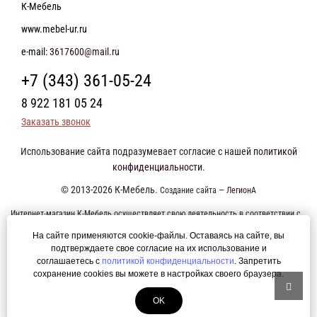
К-Мебель
www.mebel-ur.ru
e-mail:
3617600@mail.ru
+7 (343) 361-05-24
8 922 181 05 24
Заказать звонок
Использование сайта подразумевает согласие с нашей
политикой
конфиденциальности
.
© 2013-2026 К-Мебель.
Создание сайта —
ЛегионА
Интернет-магазин К-Мебель осуществляет свою деятельность в соответствии с
требованиями Федерального закона от 27 июля 2006 года №152-ФЗ "О
На сайте применяются cookie-файлы. Оставаясь на сайте, вы
персональных данных". Оформление заказа возможно только при наличии
подтверждаете свое согласие на их использование и
соглашаетесь с
политикой конфиденциальности
. Запретить
согласия на обработку Ваших персональных данных. Мы так же осуществляем
сохранение cookies вы можете в настройках своего браузера.
сбор персональных данных с использованием интернет-сервиса Яндекс.
Метрика. Это позволяет нам анализировать взаимодействие посетителей с
OK
сайтом и делать его лучше. Продолжая пользоваться сайтом, вы соглашаетесь с