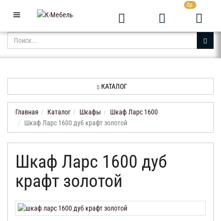
0р.
+7 (343) 361-05-24
Звоните с 9:00 до 23:00
КАТАЛОГ
АКЦИИ
НОВИНКИ
КАТАЛОГ
ДОСТАВКА
И
Главная
Каталог
Шкафы
Шкаф Ларс 1600
ОПЛАТА
Шкаф Ларс 1600 дуб крафт золотой
КОНТАКТЫ
Шкаф Ларс 1600 дуб
ОТЗЫВЫ
крафт золотой
КАБИНЕТ