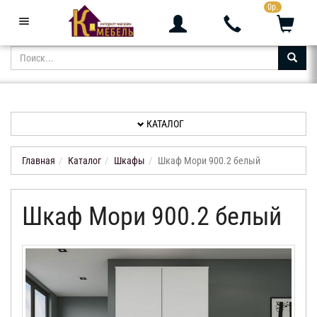
0р.
+7 (343) 361-05-24
Звоните с 9:00 до 23:00
КАТАЛОГ
АКЦИИ
НОВИНКИ
КАТАЛОГ
ДОСТАВКА
И
Главная
Каталог
Шкафы
Шкаф Мори 900.2 белый
ОПЛАТА
Шкаф Мори 900.2 белый
КОНТАКТЫ
ОТЗЫВЫ
КАБИНЕТ