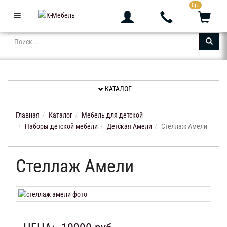
0р.
+7 (343) 361-05-24
Звоните с 9:00 до 23:00
КАТАЛОГ
АКЦИИ
НОВИНКИ
КАТАЛОГ
ДОСТАВКА
И
Главная
Каталог
Мебель для детской
ОПЛАТА
Наборы детской мебели
Детская Амели
Стеллаж Амели
КОНТАКТЫ
Стеллаж Амели
ОТЗЫВЫ
КАБИНЕТ