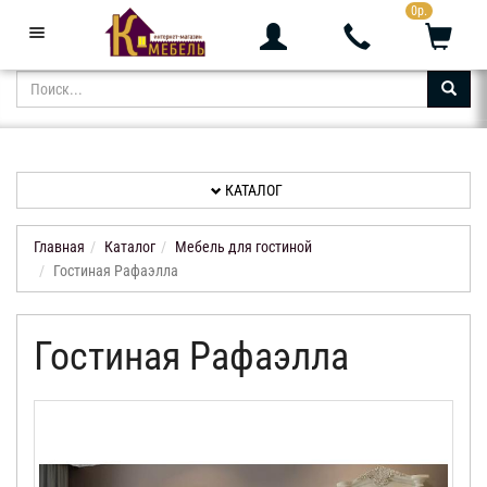
0р.
+7 (343) 361-05-24
Звоните с 9:00 до 23:00
КАТАЛОГ
АКЦИИ
НОВИНКИ
КАТАЛОГ
ДОСТАВКА
И
Главная
Каталог
Мебель для гостиной
ОПЛАТА
Гостиная Рафаэлла
КОНТАКТЫ
Гостиная Рафаэлла
ОТЗЫВЫ
КАБИНЕТ