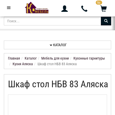
0р.
+7 (343) 361-05-24
Звоните с 9:00 до 23:00
КАТАЛОГ
АКЦИИ
НОВИНКИ
КАТАЛОГ
ДОСТАВКА
И
Главная
Каталог
Мебель для кухни
Кухонные гарнитуры
ОПЛАТА
Кухня Аляска
Шкаф стол НБВ 83 Аляска
КОНТАКТЫ
Шкаф стол НБВ 83 Аляска
ОТЗЫВЫ
КАБИНЕТ