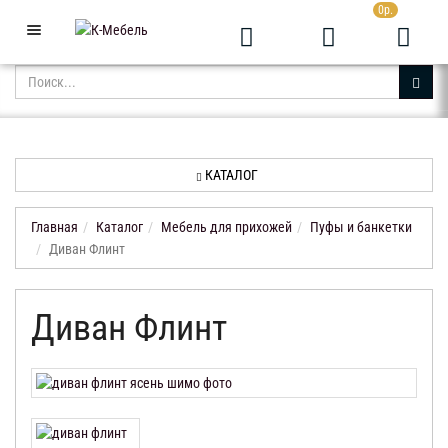
0р.
+7 (343) 361-05-24
Звоните с 9:00 до 23:00
КАТАЛОГ
АКЦИИ
НОВИНКИ
КАТАЛОГ
ДОСТАВКА
И
Главная
Каталог
Мебель для прихожей
Пуфы и банкетки
ОПЛАТА
Диван Флинт
КОНТАКТЫ
Диван Флинт
ОТЗЫВЫ
КАБИНЕТ