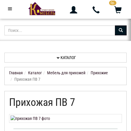
">
0р.
+7 (343) 361-05-24
Звоните с 9:00 до 23:00
КАТАЛОГ
АКЦИИ
НОВИНКИ
КАТАЛОГ
ДОСТАВКА
И
ОПЛАТА
Главная
Каталог
Мебель для прихожей
Прихожие
Прихожая ПВ 7
КОНТАКТЫ
Прихожая ПВ 7
ОТЗЫВЫ
КАБИНЕТ