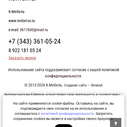
К-Мебель
www.mebel-ur.ru
e-mail:
3617600@mail.ru
+7 (343) 361-05-24
8 922 181 05 24
Заказать звонок
Использование сайта подразумевает согласие с нашей
политикой
конфиденциальности
.
© 2013-2026 К-Мебель.
Создание сайта —
ЛегионА
Интернет-магазин К-Мебель осуществляет свою деятельность в соответствии с
требованиями Федерального закона от 27 июля 2006 года №152-ФЗ "О
На сайте применяются cookie-файлы. Оставаясь на сайте, вы
персональных данных". Оформление заказа возможно только при наличии
подтверждаете свое согласие на их использование и
соглашаетесь с
политикой конфиденциальности
. Запретить
согласия на обработку Ваших персональных данных. Мы так же осуществляем
сохранение cookies вы можете в настройках своего браузера.
сбор персональных данных с использованием интернет-сервиса Яндекс.