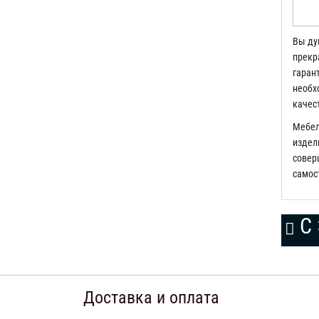
Вы ду
прекр
гаран
необх
качес
Мебел
издели
соверш
самос
С 
Доставка и оплата