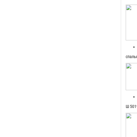
спаль
Ш 501