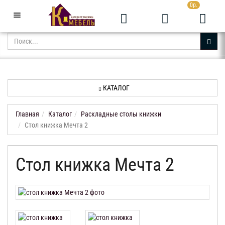
0р.
+7 (343) 361-05-24
Звоните с 9:00 до 23:00
КАТАЛОГ
АКЦИИ
НОВИНКИ
КАТАЛОГ
ДОСТАВКА
И
Главная
Каталог
Раскладные столы книжки
ОПЛАТА
Стол книжка Мечта 2
КОНТАКТЫ
Стол книжка Мечта 2
ОТЗЫВЫ
КАБИНЕТ