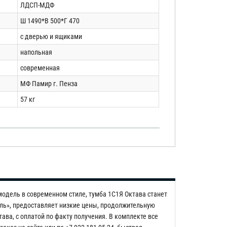
ЛДСП-МДФ
Ш 1490*В 500*Г 470
с дверью и ящиками
напольная
современная
МФ Памир г. Пенза
57 кг
одель в современном стиле, тумба 1С1Я Октава станет
ль», предоставляет низкие цены, продолжительную
ва, с оплатой по факту получения. В комплекте все