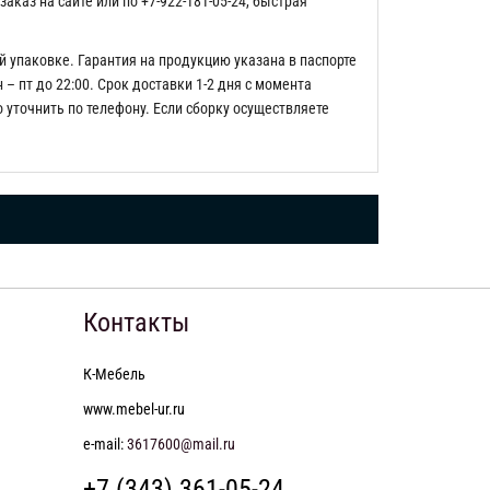
каз на сайте или по +7-922-181-05-24, быстрая
й упаковке. Гарантия на продукцию указана в паспорте
– пт до 22:00. Срок доставки 1-2 дня с момента
о уточнить по телефону. Если сборку осуществляете
Контакты
К-Мебель
www.mebel-ur.ru
e-mail:
3617600@mail.ru
+7 (343) 361-05-24